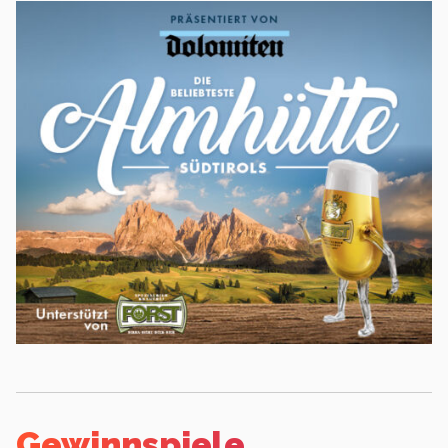
Gewinnspiele